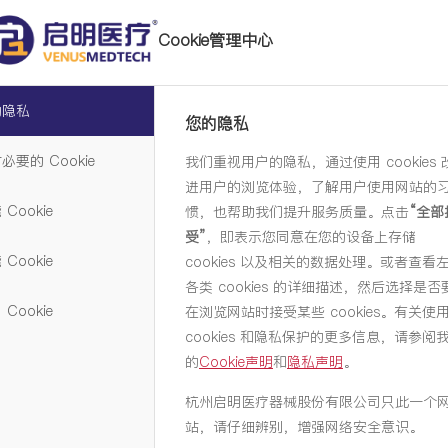
Cookie管理中心
的隐私
您的隐私
启明医疗成立于2009年，位于杭州国家高新技术产业
开发区（滨江），致力于结构性心脏病经导管治疗产
必要的 Cookie
我们重视用户的隐私，通过使用 cookies 
品的研发和产业化。公司已于2019年12月10日在香
进用户的浏览体验，了解用户使用网站的
港联交所主板上市，股票代码为02500。
 Cookie
惯，也帮助我们提升服务质量。点击
“全部
公司全系列「中国智造」瓣膜产品已经走进全球60多
受”
，即表示您同意在您的设备上存储
个国家和地区，足迹涉及亚洲、欧洲、南美和北美地
 Cookie
cookies 以及相关的数据处理。或者查看
区。目前，启明医疗已建立了一个全面的结构性心脏
各类 cookies 的详细描述，然后选择是否
病整体解决方案，覆盖主动脉瓣、肺动脉瓣、二尖
 Cookie
在浏览网站时接受某些 cookies。有关使
瓣、三尖瓣等心脏瓣膜疾病以及手术配套产品等完整
cookies 和隐私保护的更多信息，请参阅
管线。
的
Cookie声明
和
隐私声明
。
杭州启明医疗器械股份有限公司只此一个
MORE
站，请仔细辨别，增强网络安全意识。