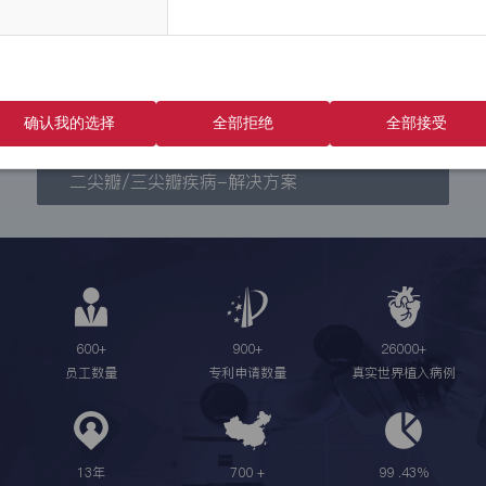
主动脉瓣疾病-解决方案
肺动脉瓣疾病-解决方案
确认我的选择
全部拒绝
全部接受
二尖瓣/三尖瓣疾病-解决方案
600
+
900
+
26000
+
员工数量
专利申请数量
真实世界植入病例
13
年
700
+
99
.43%