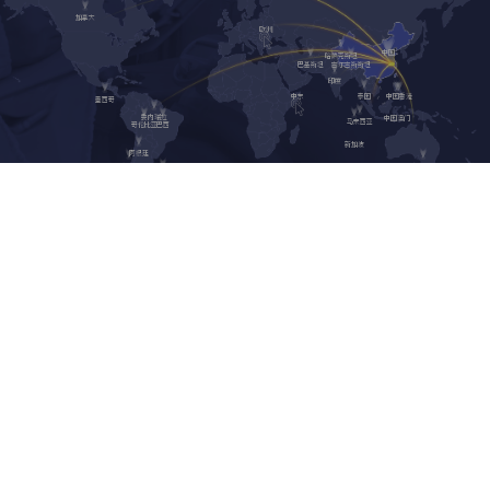
加拿大
欧洲
中国
哈萨克斯坦
巴基斯坦
吉尔吉斯斯坦
印度
中国香港
中东
泰国
墨西哥
委内瑞拉
中国澳门
马来西亚
哥伦比亚
巴西
新加坡
阿根廷
智利
澳大利亚
乌拉圭
联系我们
------------
杭州启明医疗器械股份有限公司
地址：
浙江省杭州市滨江区江陵路 88 号 2 幢 3 楼 311 室
邮编：
310051
邮箱：
venus@venusmedtech.com
电话：
0571-87772180
合规举报邮箱：
hegui@venusmedtech.com