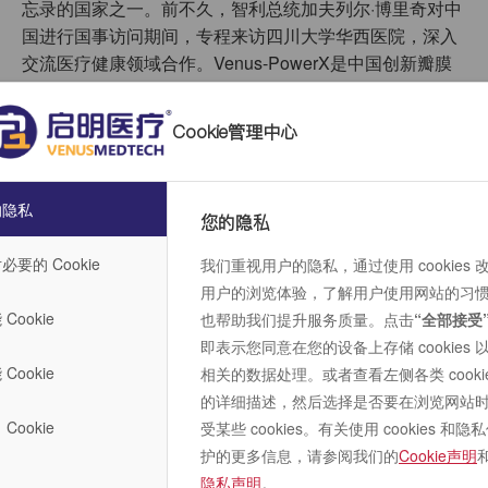
忘录的国家之一。前不久，智利总统加夫列尔·博里奇对中
国进行国事访问期间，专程来访四川大学华西医院，深入
交流医疗健康领域合作。Venus-PowerX是中国创新瓣膜
技术,也是全球首款全释放全回收的新一代干瓣产品，非常
荣幸能够将中国的创新技术带去智利，造福智利的患者。”
Cookie管理中心
陈茂教授作为TAVR手术重点中心之一的主要术者，具有
极其丰富的临床经验，同时担任Venus-PowerX的主要研
的隐私
究者（PI）。
您的隐私
Christian Dauvergne教授表示：“非常高兴在我们中心与中
必要的 Cookie
我们重视用户的隐私，通过使用 cookies 
国专家使用中国创新瓣膜技术救助智利患者，这也是我们
用户的浏览体验，了解用户使用网站的习
团队首次使用Venus-PowerX技术。PowerX的全释放全回
Cookie
也帮助我们提升服务质量。点击
“全部接受
收功能让人印象深刻，不仅能够大幅提升手术安全性，还
即表示您同意在您的设备上存储 cookies 
能够缩短术者学习曲线，有助于该技术与该器械在智利的
Cookie
相关的数据处理。或者查看左侧各类 cooki
推广普及。”
的详细描述，然后选择是否要在浏览网站
Cookie
受某些 cookies。有关使用 cookies 和隐
护的更多信息，请参阅我们的
Cookie声明
智利是中拉共建“一带一路”的先行者。2023年10月，第三
隐私声明
。