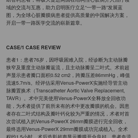
域的交流与互惠，助力启明医疗立足“一带一路”发展蓝
图，为全球心脏瓣膜病患者提供高质量的中国解决方案，
开启一带一路医学交流的崭新篇章。
CASE/1 CASE REVIEW
患者1：患者76岁，因呼吸困难入院，经诊断为主动脉瓣
狭窄及重度主动脉瓣返流，且主动脉瓣呈二叶式。术前超
声显示患者瓣口面积0.52 cm2，跨瓣压差86mmHg，峰值
流速5.7m/s。经评估采用Venus-PowerX实施经导管主动
脉瓣置换术（Transcatheter Aortic Valve Replacement,
TAVR）。术中完美使用Venus-PowerX全释放全回收功
能，为术者提供了前所未有的术中更改瓣膜的机会。因患
者存在二叶式结构及瓣叶钙化较为严重的情况，术者对首
次尝试植入的Venus-PowerX 26mm瓣膜进行完全回收，
最终选用Venus-PowerX 29mm瓣膜成功完成植入。全术
程约1.5小时。术后造影超声显示瓣膜开合良好，患者血流