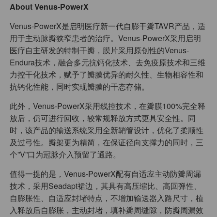
About Venus-PowerX
Venus-PowerX是启明医疗新一代自膨干瓣TAVR产品，适
用于主动脉瓣狭窄患者的治疗。Venus-PowerX采用启明
医疗自主研发的特制干瓣，膜片采用原创性的Venus-
Endura技术，融合多元抗钙化技术、去免疫原技术和三维
力控干化技术，赋予了瓣膜优异的耐久性、生物相容性和
抗钙化性能，同时实现瓣膜的干态存储。
此外，Venus-PowerX采用线控技术，在瓣膜100%完全释
放后，仍可进行回收，较常规释放方式更具安全性。同
时，该产品的输送系统采用全新鞘管设计，优化了柔顺性
及过弓性。瓣架更为精简，在保证径向支撑力的同时，三
个”V”口为冠脉介入预留了通路。
值得一提的是，Venus-PowerX配有自适应主动防瓣周漏
技术，采用Seadapt裙边，其具有高压缩比、高回弹性、
自膨胀性、自适应封堵特点，不增加输送器入路尺寸，植
入释放后自膨胀，主动封堵，填补瓣周缝隙，防瓣周漏效