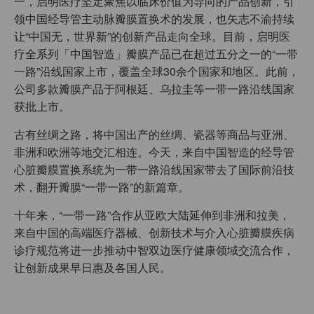
一，启明医疗坚定聚焦以临床价值为导向的产品创新，引
领中国经导管主动脉瓣膜置换术的发展，也矢志不渝持续
让“中国无，世界新”的创新产品走向全球。目前，启明医
疗全系列「中国智造」瓣膜产品已在超过五分之一的“一带
一路”沿线国家上市，覆盖全球30余个国家和地区。此前，
公司多款瓣膜产品于阿根廷、乌拉圭等一带一路沿线国家
获批上市。
古有丝绸之路，将中国出产的丝绸、瓷器等商品与亚洲、
非洲和欧洲等地交汇相连。今天，来自中国智造的经导管
心脏瓣膜置换系统为一带一路沿线国家带去了国际前沿技
术，翻开瓣膜“一带一路”的新篇章。
十年来，“一带一路”合作从亚欧大陆延伸到非洲和拉美，
来自中国的高端医疗器械、创新技术与介入心脏瓣膜疾病
诊疗规范将进一步推动中智双边医疗健康领域交流合作，
让创新成果早日惠及各国人民。