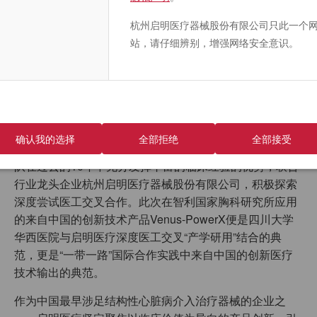
届“一带一路”国际合作高峰论坛期间，智利共和国总统加
杭州启明医疗器械股份有限公司只此一个
夫列尔·博里奇对中国进行国事访问，并签署“一带一路”合
站，请仔细辨别，增强网络安全意识。
作规划，进一步明确了两国合作的重点领域和具体部署。
访问期间，中智双方高度评价两国为应对新冠疫情开展的
合作。双方同意通过交流经验和技术，促进两国卫生健康
合作。
四川大学华西医院心内科作为中国最大的TAVR中心之
确认我的选择
全部拒绝
全部接受
一，在主动脉瓣疾病的介入治疗上积累了丰富的经验。团
队在过去的10年中充分发挥丰富的临床经验的优势，联合
行业龙头企业杭州启明医疗器械股份有限公司，积极探索
深度尝试医工交叉合作。此次在智利国家胸科研究所应用
的来自中国的创新技术产品Venus-PowerX便是四川大学
华西医院与启明医疗深度医工交叉“产学研用”结合的典
范，更是“一带一路”国际合作实践中来自中国的创新医疗
技术输出的典范。
作为中国最早涉足结构性心脏病介入治疗器械的企业之