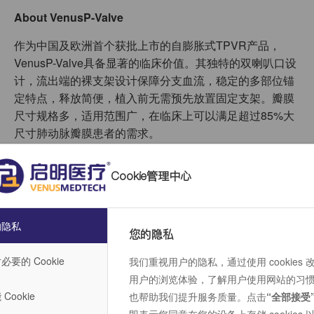
About VenusP-Valve
作为中国及欧洲首个获批上市的自膨胀式TPVR产品，
VenusP-Valve具备显著的临床价值。其独特的双喇叭口设
计，流出端的裸支架设计保障分支血流，稳定的多部位锚
定特点，释放简便，植入前无需预先放置固定支架。瓣膜
尺寸规格多，适用范围广，在临床上可以满足超过85%大
尺寸肺动脉瓣膜患者的需求。
VenusP-Valve欧洲三年期随访数据显示，64名接受TPVR
Cookie管理中心
手术的患者（尚有部分患者由于新冠疫情未能计入）手术
成功率为100%，全因死亡率及手术再干预率均为0，所有
患者均未出现中度或重度肺动脉瓣反流；96.87%受试者的
的隐私
瓣周漏及三尖瓣反流在轻度以内。
您的隐私
必要的 Cookie
我们重视用户的隐私，通过使用 cookies 
用户的浏览体验，了解用户使用网站的习
About VenusA Series
Cookie
也帮助我们提升服务质量。点击
“全部接受