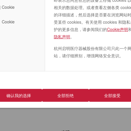
作为公司核心产品的TAVR产品，VenusA系列产品已于中
即表示您同意在您的设备上存储 cookies 
Cookie
国市场总植入量已超过15,000例。除中国、泰国以外，该
相关的数据处理。或者查看左侧各类 cooki
系列产品早前已于阿根廷获批上市。此次乌拉圭的获批，
的详细描述，然后选择是否要在浏览网站
Cookie
也将惠及更多南美洲TAVR患者，为其带来更优的中国智
受某些 cookies。有关使用 cookies 和隐
造方案。
护的更多信息，请参阅我们的
Cookie声明
隐私声明
。
VenusA-Valve八年期随访结果显示，目前存活的受试者平
均年龄已达84岁，首例病人已完成11年长期随访。从长期
杭州启明医疗器械股份有限公司只此一个
结果来看，超声数据所显示的瓣膜峰值流速、瓣膜平均跨
站，请仔细辨别，增强网络安全意识。
瓣压差及左心室射血分数等指标，不仅在术后即刻得到显
著改善，并且持续保持良好稳定状态；此外，约80%的受
试者主动脉瓣无反流或仅微量反流，充分证实VenusA-
Valve瓣膜的长期安全性和有效性，令患者持续受益。
确认我的选择
全部拒绝
全部接受