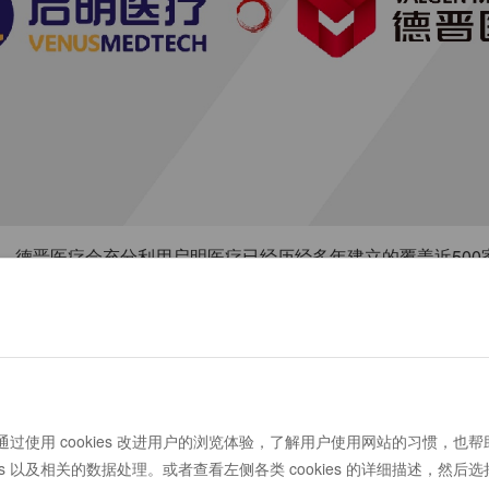
。德晋医疗会充分利用启明医疗已经历经多年建立的覆盖近50
业化合作，这也标志着启明医疗在中国成功开展了TAVR术式推
方将携手并坚信本次合作一定会加速中国心脏瓣膜疾病诊疗事业
VR的植入后，到2017年首个国产品牌TAVR商业获批，2022
过使用 cookies 改进用户的浏览体验，了解用户使用网站的习惯，也
主要瓶颈为：缺乏足够数量的掌握先进技术的医生、未建立医生与患
ies 以及相关的数据处理。或者查看左侧各类 cookies 的详细描述，然后
后才可以使患者受益这四大原因。TAVR是中国创新技术引领的