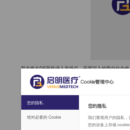
双方将在DF获批进入市场后，开展深入的商业化合作
以及健全的临床技术培训体系等优势基础展开独家商
Cookie管理中心
静脉导管二尖瓣缘对缘修复技术在中国推广普及。双
坚实的基础。
您的隐私
您的隐私
回顾TAVR发展历程，从2010年中国首例进口品牌TA
绝对必要的 Cookie
我们重视用户的隐私，通
足20,000例。我们所面对的制约TAVR发展的
您的设备上存储 cook
手段、市场准入流程过于繁琐导致新技术需要很多年