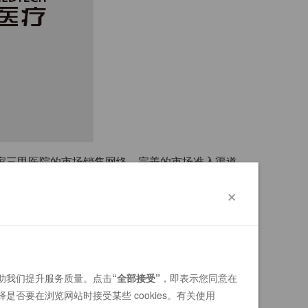
0家三甲医院的市场销售网络，完善的市场准入渠道，
广应用后，又将临床培训要求更高及操作更复杂的经股
×
发展，为打造未来中国结构性心脏病综合诊疗平台奠定
年全年商业化植入不足8,000例，累计至今商业化植入量不
帮助我们提升服务质量。点击
“全部接受”
，即表示您同意在
者对该疾病的有效认知、缺乏各类医保等提升支付能力的
选择是否要在浏览网站时接受某些 cookies。有关使用
，必须改变传统进口替代的零和博弈思路，启明医疗作