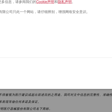
护的更多信息，请参阅我们的
Cookie声明
和
隐私声明
。
加专注市场培育与扩大。基于本次战略营销合作意向，双方将本
有限公司只此一个网站，请仔细辨别，增强网络安全意识。
通过此次合作，德晋医疗将借鉴启明医疗在TAVR的资源积累和营
业务优势，凭借强大的商业化能力，加速DF的商业化进程，持
声明
不得被视为医疗建议或超出前述目的之用途。我司对文中信息的完整性、准确
床表现等做任何承诺及保证。
启明医疗器械股份有限公司名下商标。