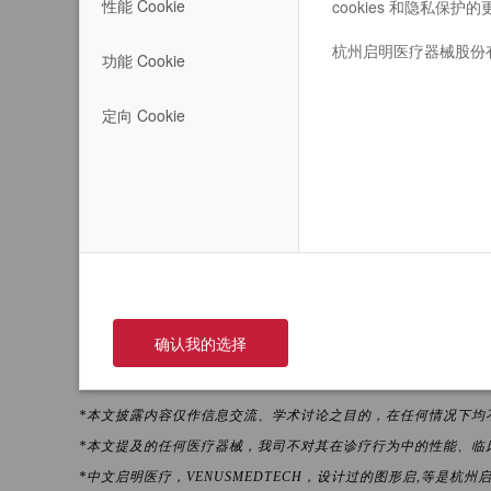
性能 Cookie
cookies 和隐私保
为中国领先的心脏瓣膜微创介入领域的领军企业，更
面临的难点，普及中国心脏瓣膜疾病技术。
杭州启明医疗器械股份
功能 Cookie
目前，启明医疗已累积完成超15,000例的植入。
定向 Cookie
瓣市场，领航二尖瓣治疗领域，造福更多中国患者。
董事会期待双方进行营销战略合作，充分发挥各自的
率。
确认我的选择
*本文披露内容仅作信息交流、学术讨论之目的，在任何情况下均
*本文提及的任何医疗器械，我司不对其在诊疗行为中的性能、临
*中文启明医疗，VENUSMEDTECH，设计过的图形启
,等是杭州