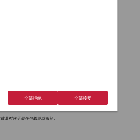
着共同的目标与期望，携手解决创新技术在推广普及中
销经验，探索更多的创新价值服务，进一步加速扩展二尖
续增强启明医疗的核心竞争力，进一步提升市场占有
全部拒绝
全部接受
性或及时性不做任何陈述或保证。